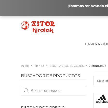
¡Estamos renovando el 
HASIERA / IN
Inicio
>
Tienda
>
EQUIPACIONES CLUBS
>
Astrabudua
BUSCADOR DE PRODUCTOS
Mostran
Products
search
FILTRAR POR PRECIO