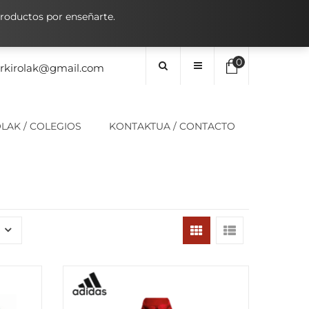
oductos por enseñarte.
0
orkirolak@gmail.com
No hay elementos en el carrito
LAK / COLEGIOS
KONTAKTUA / CONTACTO
0,00
€
SUBTOTAL: