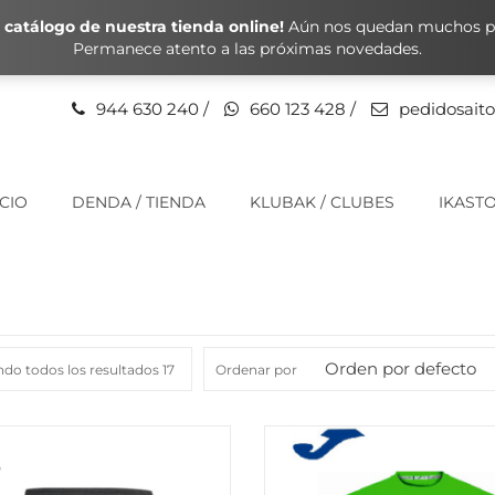
catálogo de nuestra tienda online!
Aún nos quedan muchos pr
Permanece atento a las próximas novedades.
944 630 240
/
660 123 428
/
pedidosait
ICIO
DENDA / TIENDA
KLUBAK / CLUBES
IKASTO
Orden por defecto
do todos los resultados 17
Ordenar por