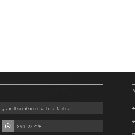
lígono Ibarrabarri (Junto al Metro)
660 123 428