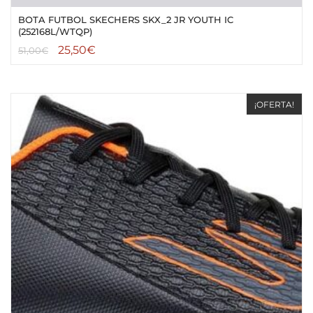
BOTA FUTBOL SKECHERS SKX_2 JR YOUTH IC
(252168L/WTQP)
25,50
€
51,00
€
¡OFERTA!