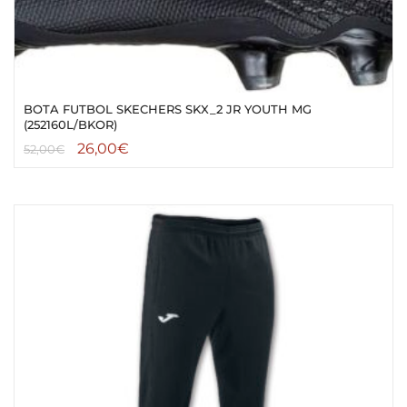
BOTA FUTBOL SKECHERS SKX_2 JR YOUTH MG
(252160L/BKOR)
26,00
€
52,00
€