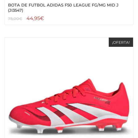
BOTA DE FUTBOL ADIDAS F50 LEAGUE FG/MG MID J
(JI3547)
44,95
€
75,00
€
¡OFERTA!