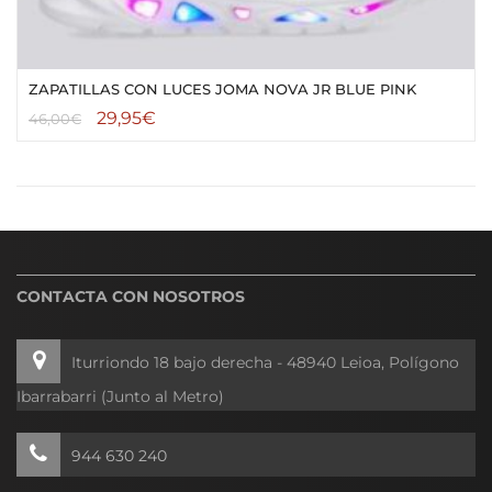
ZAPATILLAS CON LUCES JOMA NOVA JR BLUE PINK
29,95
€
46,00
€
CONTACTA CON NOSOTROS
Iturriondo 18 bajo derecha - 48940 Leioa, Polígono
Ibarrabarri (Junto al Metro)
944 630 240