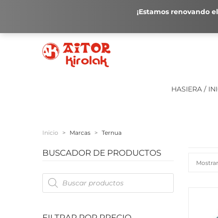
¡Estamos renovando el 
HASIERA / IN
Inicio
>
Marcas
>
Ternua
BUSCADOR DE PRODUCTOS
Mostran
Products
search
FILTRAR POR PRECIO