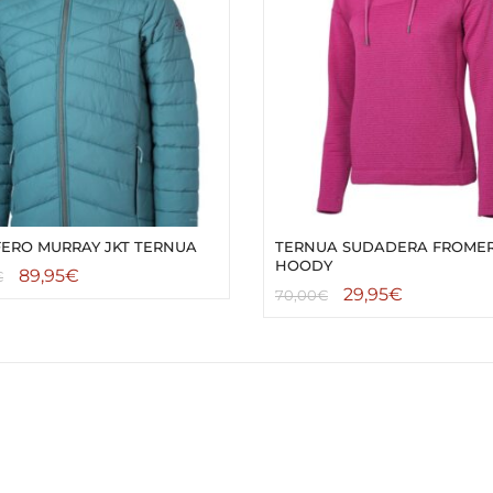
FERO MURRAY JKT TERNUA
TERNUA SUDADERA FROME
HOODY
89,95
€
€
29,95
€
70,00
€