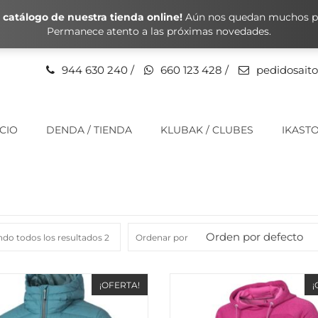
catálogo de nuestra tienda online!
Aún nos quedan muchos pr
Permanece atento a las próximas novedades.
944 630 240
/
660 123 428
/
pedidosait
ICIO
DENDA / TIENDA
KLUBAK / CLUBES
IKASTO
Orden por defecto
do todos los resultados 2
Ordenar por
¡OFERTA!
¡