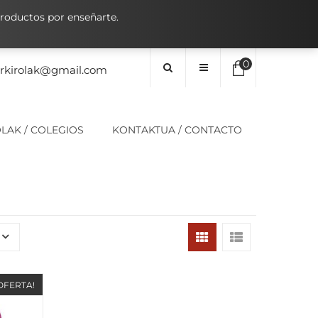
oductos por enseñarte.
0
orkirolak@gmail.com
No hay elementos en el carrito
LAK / COLEGIOS
KONTAKTUA / CONTACTO
0,00
€
SUBTOTAL:
OFERTA!