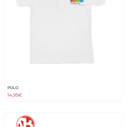
POLO
14,95
€