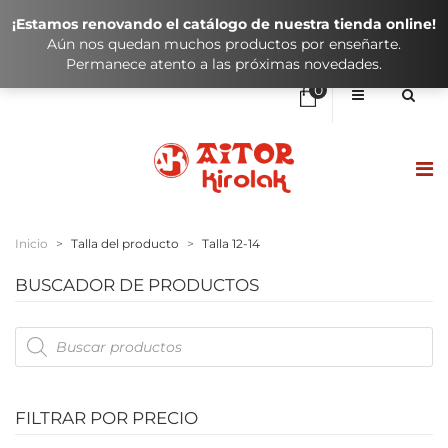
¡Estamos renovando el catálogo de nuestra tienda online!
Aún nos quedan muchos productos por enseñarte.
Permanece atento a las próximas novedades.
0
No hay elementos en el carrito
0,00
€
SUBTOTAL:
HASIERA / INICIO
Inicio
>
Talla del producto
>
Talla 12-14
DENDA / TIENDA
BUSCADOR DE PRODUCTOS
KLUBAK / CLUBES
Products
search
IKASTOLAK / COLEGIOS
KONTAKTUA / CONTACTO
FILTRAR POR PRECIO