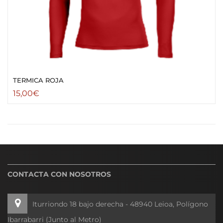
TERMICA ROJA
15,00
€
CONTACTA CON NOSOTROS
Iturriondo 18 bajo derecha - 48940 Leioa, Polígono
Ibarrabarri (Junto al Metro)