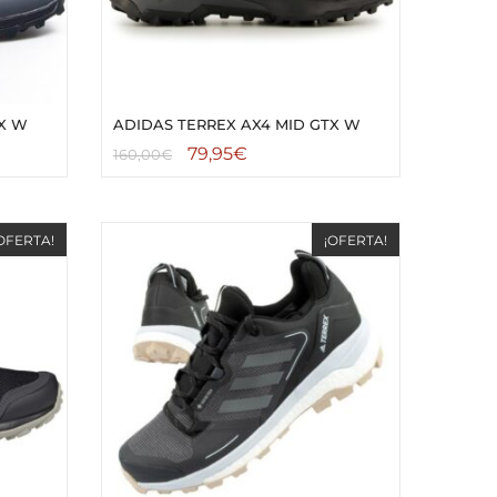
TX W
ADIDAS TERREX AX4 MID GTX W
79,95
€
160,00
€
OFERTA!
¡OFERTA!