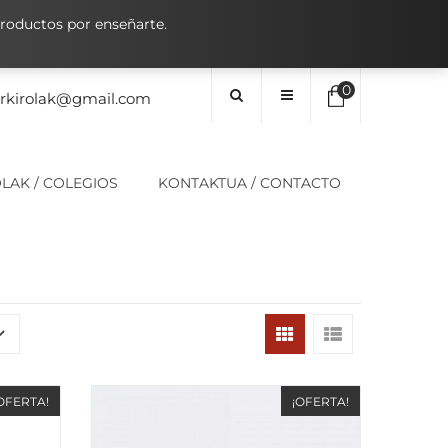
oductos por enseñarte.
0
orkirolak@gmail.com
No hay elementos en el carrito
LAK / COLEGIOS
KONTAKTUA / CONTACTO
0,00
€
SUBTOTAL:
OFERTA!
¡OFERTA!