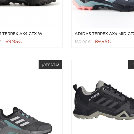
S TERREX AX4 GTX W
ADIDAS TERREX AX4 MID G
69,95
€
89,95
€
€
160,00
€
¡OFERTA!
¡