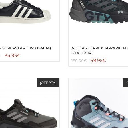
 SUPERSTAR II W (JS4014)
ADIDAS TERREX AGRAVIC F
GTX HR1145
94,95
€
€
99,95
€
180,00
€
¡OFERTA!
¡