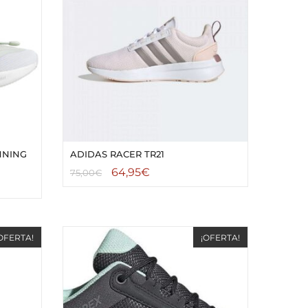
NNING
ADIDAS RACER TR21
64,95
€
75,00
€
OFERTA!
¡OFERTA!