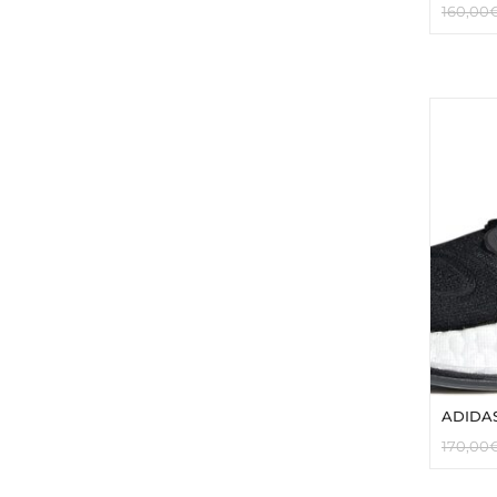
160,00
ADIDAS
170,00