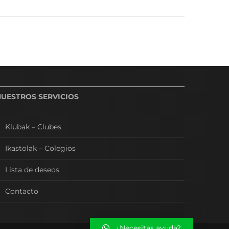
NUESTROS SERVICIOS
Klubak – Clubes
Ikastolak – Colegios
Lista de deseos
Contacto
¿Necesitas ayuda?