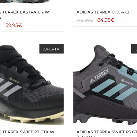
 TERREX EASTRAIL 2 W
ADIDAS TERREX GTX AX3
6
84,95
€
140,00
€
59,95
€
€
¡OFERTA!
¡
 TERREX SWIFT R3 GTX W
ADIDAS TERREX SWIFT R3 G
(GZ3046)