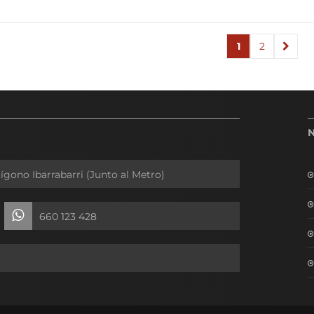
1
2
→
lígono Ibarrabarri (Junto al Metro)
660 123 428