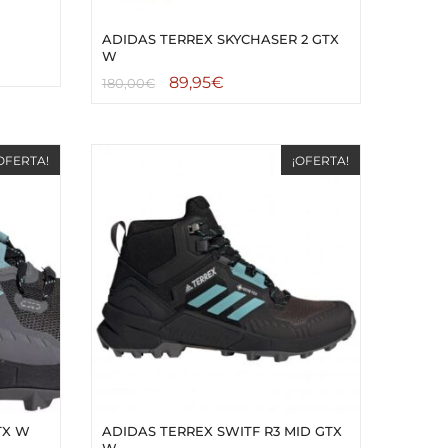
ADIDAS TERREX SKYCHASER 2 GTX
W
89,95
€
180,00
€
OFERTA!
¡OFERTA!
TX W
ADIDAS TERREX SWITF R3 MID GTX
W