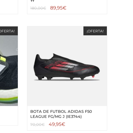
89,95
€
180,00
€
OFERTA!
¡OFERTA!
BOTA DE FUTBOL ADIDAS F50
LEAGUE FG/MG J (IE3744)
49,95
€
70,00
€