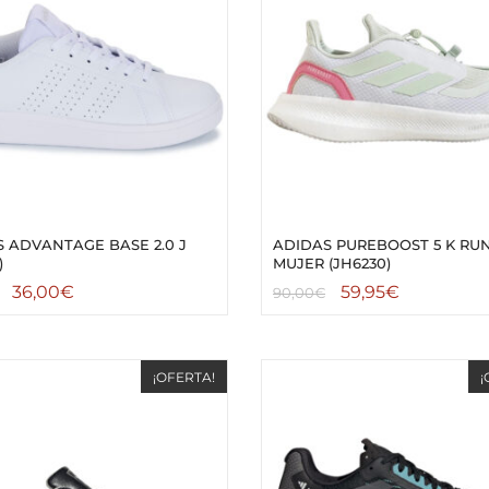
 ADVANTAGE BASE 2.0 J
ADIDAS PUREBOOST 5 K RU
)
MUJER (JH6230)
36,00
€
59,95
€
90,00
€
¡OFERTA!
¡