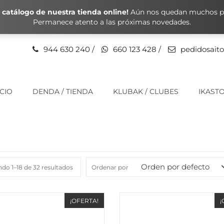
catálogo de nuestra tienda online!
Aún nos quedan muchos pr
Permanece atento a las próximas novedades.
944 630 240
/
660 123 428
/
pedidosait
ICIO
DENDA / TIENDA
KLUBAK / CLUBES
IKASTO
Orden por defecto
do 1–18 de 32 resultados
Ordenar por
¡OFERTA!
¡