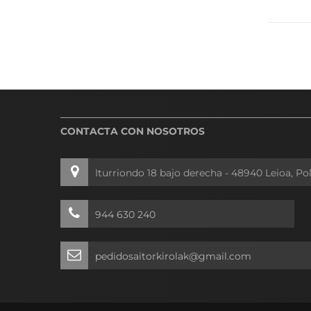
CONTACTA CON NOSOTROS
Iturriondo 18 bajo derecha - 48940 Leioa, Po
944 630 240
pedidosaitorkirolak@gmail.com