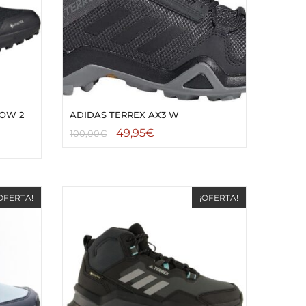
LOW 2
ADIDAS TERREX AX3 W
49,95
€
100,00
€
OFERTA!
¡OFERTA!