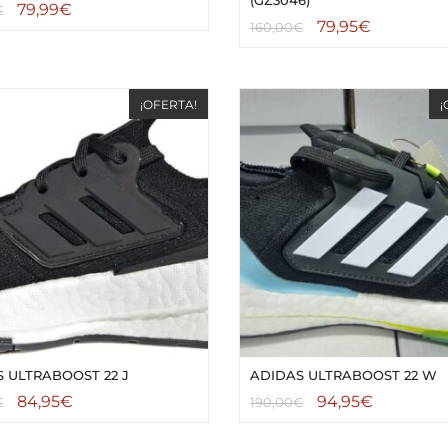
79,99
€
€
79,95
€
160,00
€
¡OFERTA!
¡
 ULTRABOOST 22 J
ADIDAS ULTRABOOST 22 W
84,95
€
94,95
€
€
190,00
€