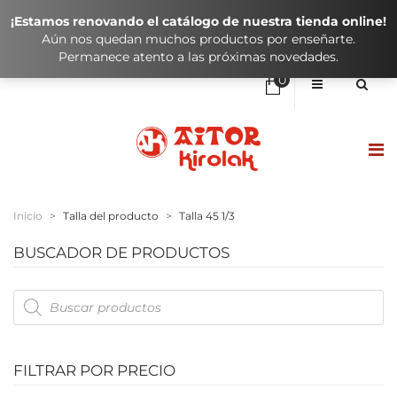
¡Estamos renovando el catálogo de nuestra tienda online!
Aún nos quedan muchos productos por enseñarte.
Permanece atento a las próximas novedades.
0
No hay elementos en el carrito
0,00
€
SUBTOTAL:
HASIERA / INICIO
Inicio
>
Talla del producto
>
Talla 45 1/3
DENDA / TIENDA
BUSCADOR DE PRODUCTOS
KLUBAK / CLUBES
Products
search
IKASTOLAK / COLEGIOS
KONTAKTUA / CONTACTO
FILTRAR POR PRECIO