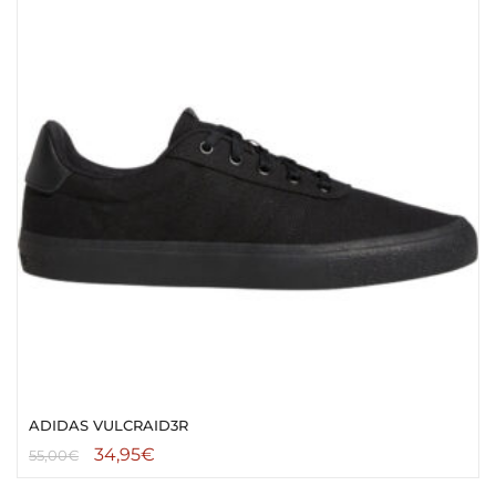
ADIDAS VULCRAID3R
34,95
€
55,00
€