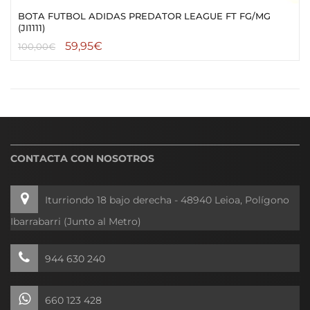
BOTA FUTBOL ADIDAS PREDATOR LEAGUE FT FG/MG
(JI1111)
59,95
€
100,00
€
CONTACTA CON NOSOTROS
Iturriondo 18 bajo derecha - 48940 Leioa, Polígono
Ibarrabarri (Junto al Metro)
944 630 240
660 123 428