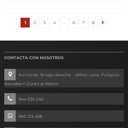
1
2
3
4
…
6
7
8
→
CONTACTA CON NOSOTROS
Iturriondo 18 bajo derecha - 48940 Leioa, Polígono
Ibarrabarri (Junto al Metro)
944 630 240
660 123 428