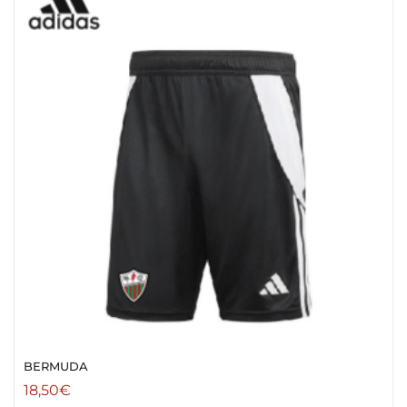
BERMUDA
18,50
€