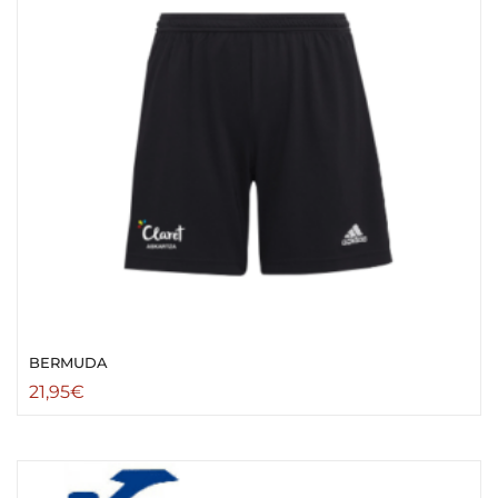
BERMUDA
21,95
€