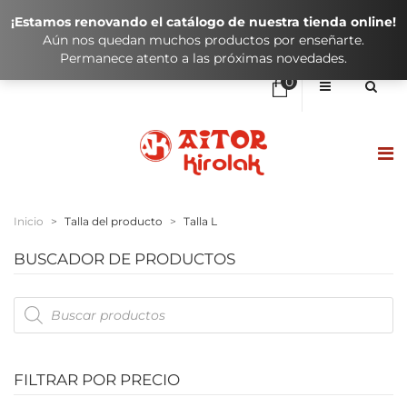
¡Estamos renovando el catálogo de nuestra tienda online!
Aún nos quedan muchos productos por enseñarte.
Permanece atento a las próximas novedades.
0
No hay elementos en el carrito
0,00
€
SUBTOTAL:
HASIERA / INICIO
Inicio
>
Talla del producto
>
Talla L
DENDA / TIENDA
BUSCADOR DE PRODUCTOS
KLUBAK / CLUBES
Products
search
IKASTOLAK / COLEGIOS
KONTAKTUA / CONTACTO
FILTRAR POR PRECIO