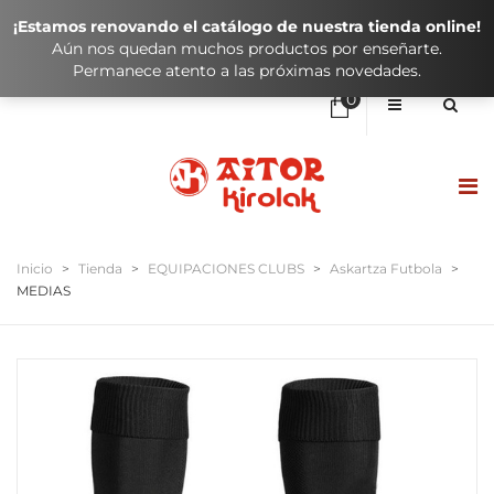
¡Estamos renovando el catálogo de nuestra tienda online!
Aún nos quedan muchos productos por enseñarte.
Permanece atento a las próximas novedades.
0
No hay elementos en el carrito
0,00
€
SUBTOTAL:
HASIERA / INICIO
Inicio
>
Tienda
>
EQUIPACIONES CLUBS
>
Askartza Futbola
>
MEDIAS
DENDA / TIENDA
KLUBAK / CLUBES
IKASTOLAK / COLEGIOS
KONTAKTUA / CONTACTO