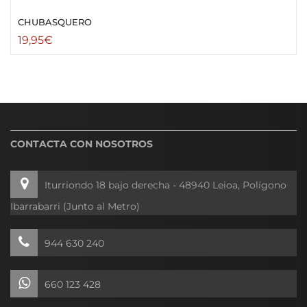
CHUBASQUERO
19,95
€
CONTACTA CON NOSOTROS
Iturriondo 18 bajo derecha - 48940 Leioa, Polígono
Ibarrabarri (Junto al Metro)
944 630 240
660 123 428