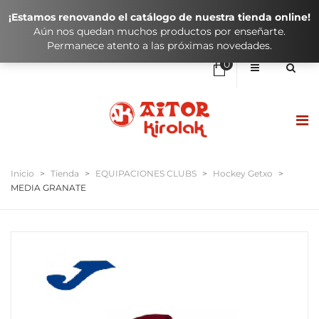
¡Estamos renovando el catálogo de nuestra tienda online!
Aún nos quedan muchos productos por enseñarte.
Permanece atento a las próximas novedades.
0
No hay elementos en el carrito
0,00
€
SUBTOTAL:
HASIERA / INICIO
Inicio
>
Tienda
>
EQUIPACIONES CLUBS
>
Hockey Getxo
>
MEDIA GRANATE
DENDA / TIENDA
KLUBAK / CLUBES
IKASTOLAK / COLEGIOS
KONTAKTUA / CONTACTO