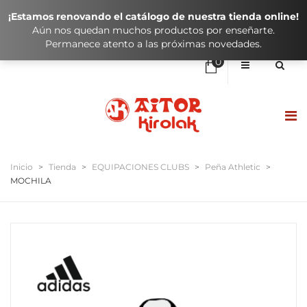
¡Estamos renovando el catálogo de nuestra tienda online!
Aún nos quedan muchos productos por enseñarte.
Permanece atento a las próximas novedades.
0
No hay elementos en el carrito
0,00
€
SUBTOTAL:
HASIERA / INICIO
Inicio
>
Tienda
>
EQUIPACIONES CLUBS
>
Peña Athletic
>
MOCHILA
DENDA / TIENDA
KLUBAK / CLUBES
IKASTOLAK / COLEGIOS
KONTAKTUA / CONTACTO