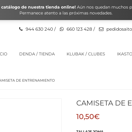
catálogo de nuestra tienda online!
Aún nos quedan muchos pr
Permanece atento a las próximas novedades.
944 630 240
/
660 123 428
/
pedidosait
ICIO
DENDA / TIENDA
KLUBAK / CLUBES
IKASTO
AMISETA DE ENTRENAMIENTO
CAMISETA DE 
10,50
€
TALLAJE JOMA