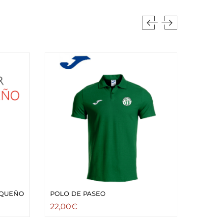
EQUEÑO
POLO DE PASEO
PANTA
22,00
€
10,00