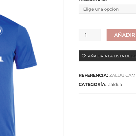
AÑADIR
CAMISETA
DE
AÑADIR A LA LISTA DE D
ENTRENAMIENTO
cantidad
REFERENCIA:
ZALDU.CAMI
CATEGORÍA:
Zaldua