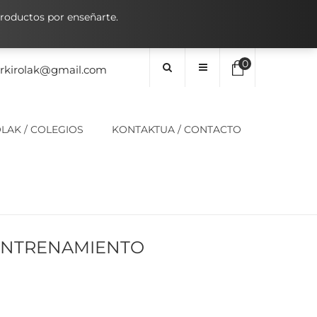
oductos por enseñarte.
0
orkirolak@gmail.com
No hay elementos en el carrito
LAK / COLEGIOS
KONTAKTUA / CONTACTO
0,00
€
SUBTOTAL:
ENTRENAMIENTO