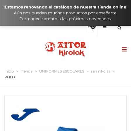
¡Estamos renovando el catálogo de nuestra tienda online!
Aún nos quedan muchos productos por enseñarte.
Permanece atento a las próximas novedades.
0
No hay elementos en el carrito
0,00
€
SUBTOTAL:
HASIERA / INICIO
Inicio
>
Tienda
>
UNIFORMES ESCOLARES
>
san nikolas
>
POLO
DENDA / TIENDA
KLUBAK / CLUBES
IKASTOLAK / COLEGIOS
KONTAKTUA / CONTACTO