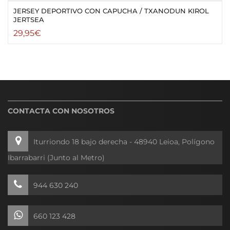
JERSEY DEPORTIVO CON CAPUCHA / TXANODUN KIROL
JERTSEA
29,95
€
CONTACTA CON NOSOTROS
Iturriondo 18 bajo derecha - 48940 Leioa, Polígono
Ibarrabarri (Junto al Metro)
944 630 240
660 123 428