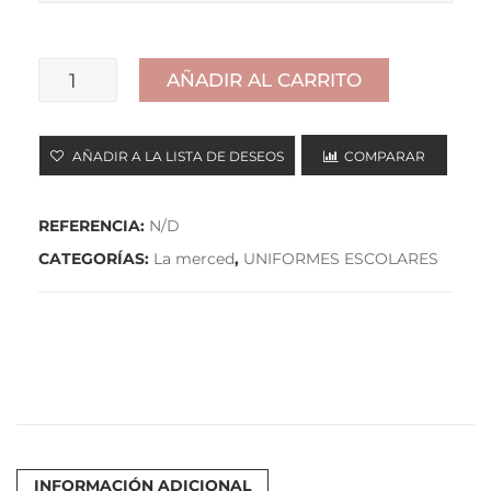
AÑADIR AL CARRITO
JERSEY
COLE
AÑADIR A LA LISTA DE DESEOS
COMPARAR
ESCUDO
BORDADO
REFERENCIA:
N/D
cantidad
CATEGORÍAS:
La merced
,
UNIFORMES ESCOLARES
INFORMACIÓN ADICIONAL