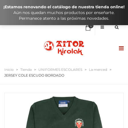
¡Estamos renovando el catálogo de nuestra tienda online!
Aún nos quedan muchos productos por enseñarte.
Permanece atento a las próximas novedades.
0
No hay elementos en el carrito
0,00
€
SUBTOTAL:
HASIERA / INICIO
Inicio
>
Tienda
>
UNIFORMES ESCOLARES
>
La merced
>
JERSEY COLE ESCUDO BORDADO
DENDA / TIENDA
KLUBAK / CLUBES
IKASTOLAK / COLEGIOS
KONTAKTUA / CONTACTO