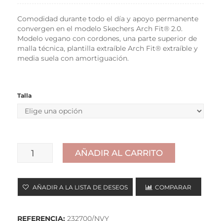
Comodidad durante todo el día y apoyo permanente
convergen en el modelo Skechers Arch Fit® 2.0.
Modelo vegano con cordones, una parte superior de
malla técnica, plantilla extraíble Arch Fit® extraíble y
media suela con amortiguación.
Talla
AÑADIR AL CARRITO
SKECHERS
ARCH
AÑADIR A LA LISTA DE DESEOS
COMPARAR
FIT
2.0
REFERENCIA:
232700/NVY