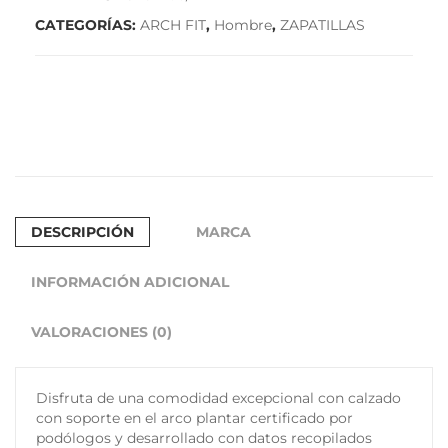
AZUL
CATEGORÍAS:
ARCH FIT
,
Hombre
,
ZAPATILLAS
MARINO
(232700/NVY)
cantidad
DESCRIPCIÓN
MARCA
INFORMACIÓN ADICIONAL
VALORACIONES (0)
Disfruta de una comodidad excepcional con calzado
con soporte en el arco plantar certificado por
podólogos y desarrollado con datos recopilados