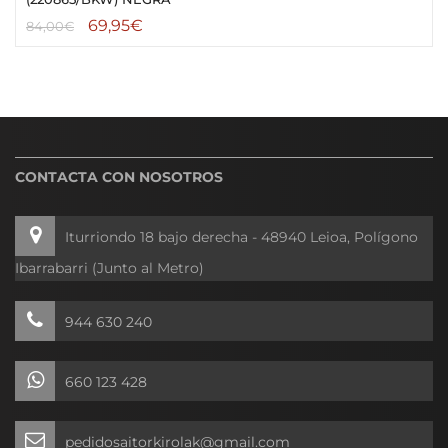
69,95
€
84,00
€
CONTACTA CON NOSOTROS
Iturriondo 18 bajo derecha - 48940 Leioa, Polígono
Ibarrabarri (Junto al Metro)
944 630 240
660 123 428
pedidosaitorkirolak@gmail.com