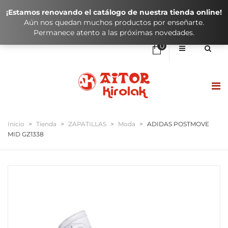
¡Estamos renovando el catálogo de nuestra tienda online!
Aún nos quedan muchos productos por enseñarte.
Permanece atento a las próximas novedades.
0
No hay elementos en el carrito
0,00
€
SUBTOTAL:
HASIERA / INICIO
Inicio
>
Tienda
>
ZAPATILLAS
>
Moda
>
ADIDAS POSTMOVE
MID GZ1338
DENDA / TIENDA
KLUBAK / CLUBES
IKASTOLAK / COLEGIOS
KONTAKTUA / CONTACTO