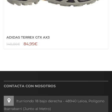
ADIDAS TERREX GTX AX3
84,95
€
140,00
€
CONTACTA CON NOSOTROS
Iturriondo 18 bajo derecha - 48940 Leioa, Polígono
Ibarrabarri (Junto al Metro)