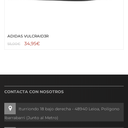
ADIDAS VULCRAID3R
34,95
€
55,00
€
CONTACTA CON NOSOTROS
Iturriondo 18 bajo derecha - 48940 Leioa, Polígono
Ibarrabarri (Junto al Metro)