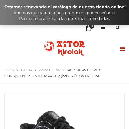
¡Estamos renovando el catálogo de nuestra tienda online!
Aún nos quedan muchos productos por enseñarte.
Permanece atento a las próximas novedades.
0
No hay elementos en el carrito
0,00
€
SUBTOTAL:
HASIERA / INICIO
Inicio
>
Tienda
>
ZAPATILLAS
>
SKECHERS GO RUN
CONSISTENT 2.0-MILE MARKER (220865/BKW) NEGRA
DENDA / TIENDA
KLUBAK / CLUBES
IKASTOLAK / COLEGIOS
KONTAKTUA / CONTACTO