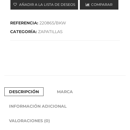
AÑADIR A LA LISTA DE DESEOS
COMPARAR
RUN
CONSISTENT
REFERENCIA:
220865/BKW
2.0-
CATEGORÍA:
ZAPATILLAS
MILE
MARKER
(220865/BKW)
NEGRA
cantidad
DESCRIPCIÓN
MARCA
INFORMACIÓN ADICIONAL
VALORACIONES (0)