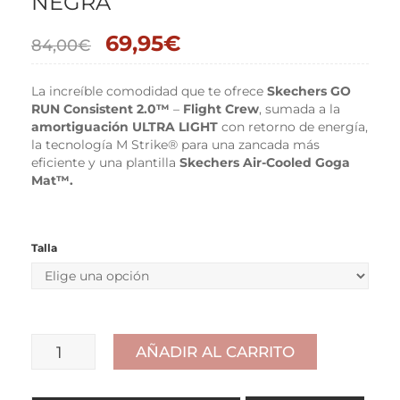
NEGRA
69,95
€
84,00
€
La increíble comodidad que te ofrece
Skechers GO
RUN Consistent 2.0™
–
Flight Crew
, sumada a la
amortiguación ULTRA LIGHT
con retorno de energía,
la tecnología M Strike® para una zancada más
eficiente y una plantilla
Skechers Air-Cooled Goga
Mat™.
Talla
AÑADIR AL CARRITO
SKECHERS
GO