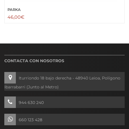
PARKA
46,00
€
CONTACTA CON NOSOTROS
Iturriondo 18 bajo derecha - 48940 Leioa, Polígono
Ibarrabarri (Junto al Metro)
944 630 240
660 123 428