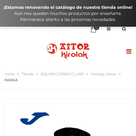
¡Estamos renovando el catálogo de nuestra tienda online!
Aún nos quedan muchos productos por enseñarte.
Permanece atento a las próximas novedades.
0
No hay elementos en el carrito
0,00
€
SUBTOTAL:
HASIERA / INICIO
Inicio
>
Tienda
>
EQUIPACIONES CLUBS
>
Hockey Getxo
>
PARKA
DENDA / TIENDA
KLUBAK / CLUBES
IKASTOLAK / COLEGIOS
KONTAKTUA / CONTACTO