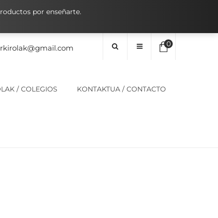
oductos por enseñarte.
0
orkirolak@gmail.com
No hay elementos en el carrito
LAK / COLEGIOS
KONTAKTUA / CONTACTO
0,00
€
SUBTOTAL: