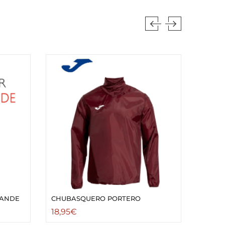
RANDE
CHUBASQUERO PORTERO
CHUB
18,95
€
18,95