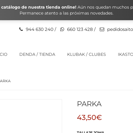
catálogo de nuestra tienda online!
Aún nos quedan muchos pr
Permanece atento a las próximas novedades.
944 630 240
/
660 123 428
/
pedidosait
ICIO
DENDA / TIENDA
KLUBAK / CLUBES
IKASTO
ARKA
PARKA
43,50
€
TALLAJE JOMA