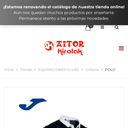
¡Estamos renovando el catálogo de nuestra tienda online!
Aún nos quedan muchos productos por enseñarte.
Permanece atento a las próximas novedades.
0
No hay elementos en el carrito
0,00
€
SUBTOTAL:
HASIERA / INICIO
Inicio
>
Tienda
>
EQUIPACIONES CLUBS
>
Uritarra
>
POLO
DENDA / TIENDA
KLUBAK / CLUBES
IKASTOLAK / COLEGIOS
KONTAKTUA / CONTACTO