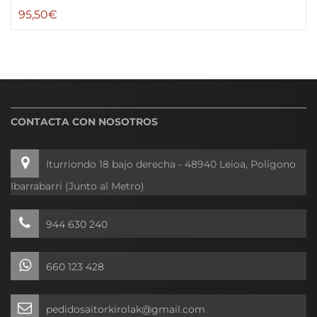
95,50
€
CONTACTA CON NOSOTROS
Iturriondo 18 bajo derecha - 48940 Leioa, Polígono
Ibarrabarri (Junto al Metro)
944 630 240
660 123 428
pedidosaitorkirolak@gmail.com