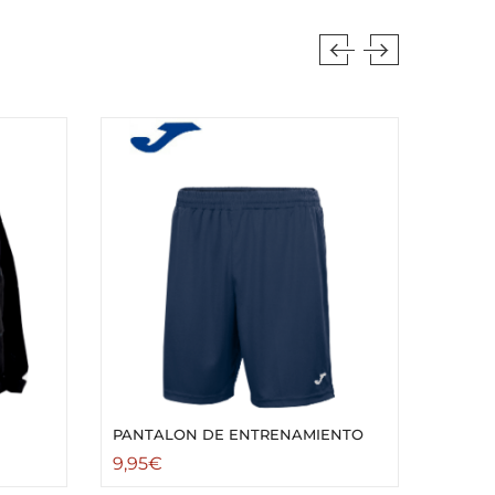
PANTALON DE ENTRENAMIENTO
PERSO
9,95
€
5,00