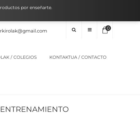
oductos por enseñarte.
0
orkirolak@gmail.com
No hay elementos en el carrito
LAK / COLEGIOS
KONTAKTUA / CONTACTO
0,00
€
SUBTOTAL:
 ENTRENAMIENTO