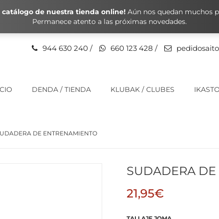
catálogo de nuestra tienda online!
Aún nos quedan muchos pr
Permanece atento a las próximas novedades.
944 630 240
/
660 123 428
/
pedidosait
ICIO
DENDA / TIENDA
KLUBAK / CLUBES
IKASTO
UDADERA DE ENTRENAMIENTO
SUDADERA DE
21,95
€
TALLAJE JOMA