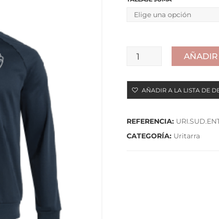
AÑADIR
SUDADERA
DE
AÑADIR A LA LISTA DE D
ENTRENAMIENTO
cantidad
REFERENCIA:
URI.SUD.EN
CATEGORÍA:
Uritarra