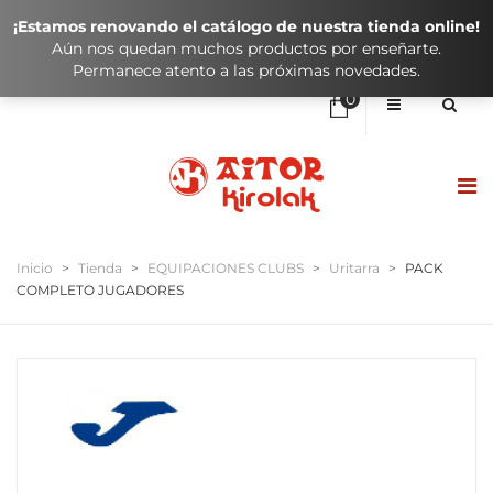
¡Estamos renovando el catálogo de nuestra tienda online!
Aún nos quedan muchos productos por enseñarte.
Permanece atento a las próximas novedades.
0
No hay elementos en el carrito
0,00
€
SUBTOTAL:
HASIERA / INICIO
Inicio
>
Tienda
>
EQUIPACIONES CLUBS
>
Uritarra
>
PACK
COMPLETO JUGADORES
DENDA / TIENDA
KLUBAK / CLUBES
IKASTOLAK / COLEGIOS
KONTAKTUA / CONTACTO