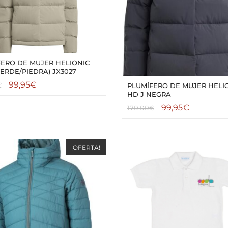
FERO DE MUJER HELIONIC
VERDE/PIEDRA) JX3027
99,95
€
€
PLUMÍFERO DE MUJER HELI
HD J NEGRA
99,95
€
170,00
€
¡OFERTA!