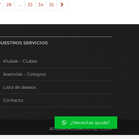
7
28
…
33
34
35
→
NUESTROS SERVICIOS
Klubak – Clubes
Ikastolak – Colegios
Lista de deseos
Contacto
¿Necesitas ayuda?
AITORKIROLAKOUTLET.COM