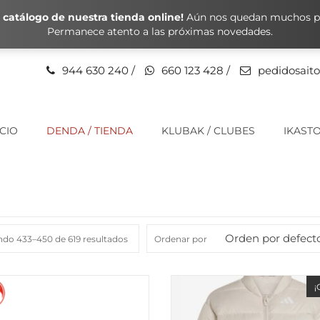
catálogo de nuestra tienda online!
Aún nos quedan muchos pr
Permanece atento a las próximas novedades.
944 630 240
/
660 123 428
/
pedidosait
ICIO
DENDA / TIENDA
KLUBAK / CLUBES
IKASTO
Orden por defect
do 433–450 de 619 resultados
Ordenar por
¡