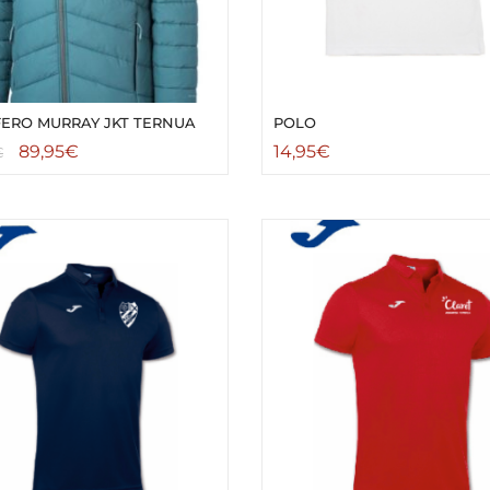
FERO MURRAY JKT TERNUA
POLO
89,95
€
14,95
€
€