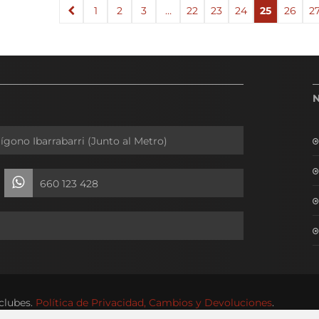
←
1
2
3
…
22
23
24
25
26
2
lígono Ibarrabarri (Junto al Metro)
660 123 428
clubes.
Política de Privacidad, Cambios y Devoluciones
.