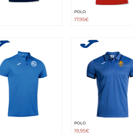
POLO
17,95
€
POLO
€
19,95
€