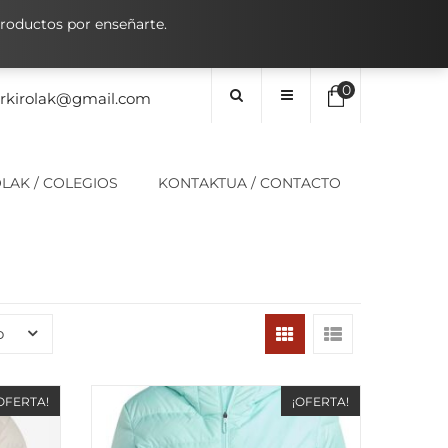
oductos por enseñarte.
0
orkirolak@gmail.com
No hay elementos en el carrito
LAK / COLEGIOS
KONTAKTUA / CONTACTO
0,00
€
SUBTOTAL:
o
OFERTA!
¡OFERTA!