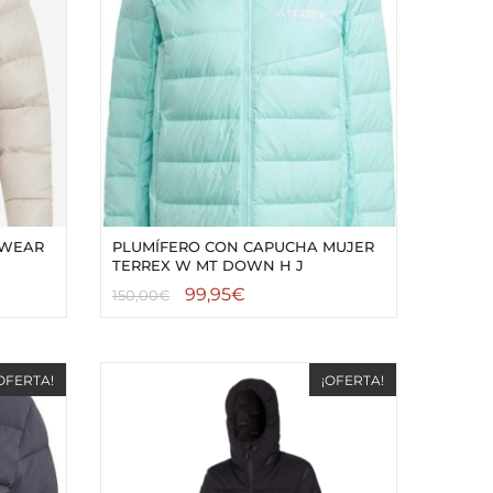
SWEAR
PLUMÍFERO CON CAPUCHA MUJER
TERREX W MT DOWN H J
99,95
€
150,00
€
OFERTA!
¡OFERTA!