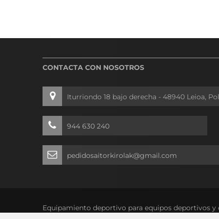
CONTACTA CON NOSOTROS
Iturriondo 18 bajo derecha - 48940 Leioa, Po
944 630 240
pedidosaitorkirolak@gmail.com
Equipamiento deportivo para equipos deportivos y 