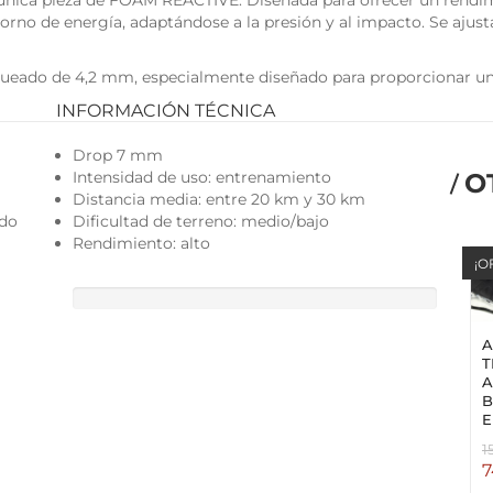
ica pieza de FOAM REACTIVE. Diseñada para ofrecer un rendimi
rno de energía, adaptándose a la presión y al impacto. Se ajusta
eado de 4,2 mm, especialmente diseñado para proporcionar un a
INFORMACIÓN TÉCNICA
Drop 7 mm
Intensidad de uso: entrenamiento
O
Distancia media: entre 20 km y 30 km
ado
Dificultad de terreno: medio/bajo
Rendimiento: alto
¡O
A
T
A
B
E
1
7