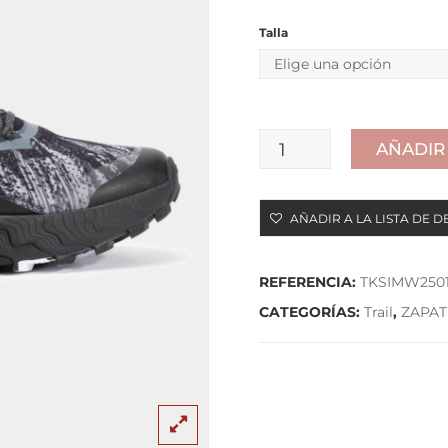
Talla
AÑADIR
ZAPATILLA
TRAIL
AÑADIR A LA LISTA DE D
JOMA
SIMA
REFERENCIA:
TKSIMW250
MEN
CATEGORÍAS:
Trail
,
ZAPAT
25
NEGRA
cantidad