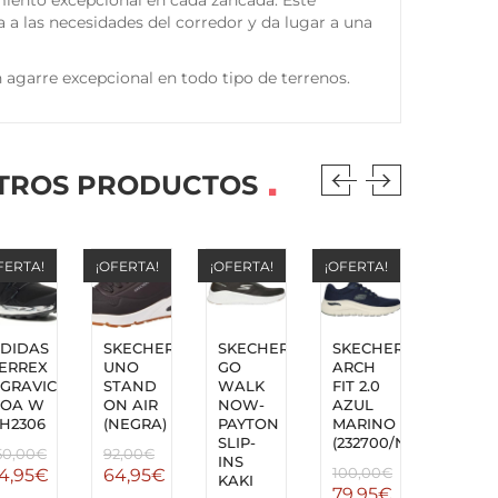
ento excepcional en cada zancada. Este
 a las necesidades del corredor y da lugar a una
garre excepcional en todo tipo de terrenos.
TROS PRODUCTOS
FERTA!
¡OFERTA!
¡OFERTA!
¡OFERTA!
¡OFERTA
DIDAS
SKECHERS
SKECHERS
SKECHERS
SKECH
ERREX
UNO
GO
ARCH
ARCH
GRAVIC
STAND
WALK
FIT 2.0
FIT
OA W
ON AIR
NOW-
AZUL
NVY
H2306
(NEGRA)
PAYTON
MARINO
HOMB
SLIP-
(232700/NVY)
50,00
€
92,00
€
100,00
INS
100,00
€
4,95
€
64,95
€
69,95
KAKI
79,95
€