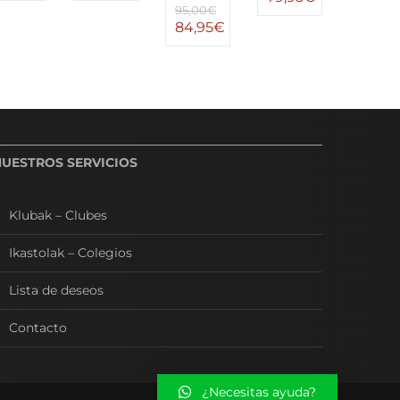
95,00
€
84,95
€
NUESTROS SERVICIOS
Klubak – Clubes
Ikastolak – Colegios
Lista de deseos
Contacto
¿Necesitas ayuda?