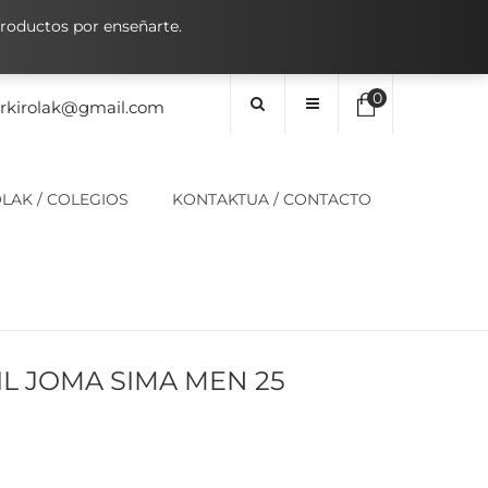
oductos por enseñarte.
0
orkirolak@gmail.com
No hay elementos en el carrito
LAK / COLEGIOS
KONTAKTUA / CONTACTO
0,00
€
SUBTOTAL:
IL JOMA SIMA MEN 25