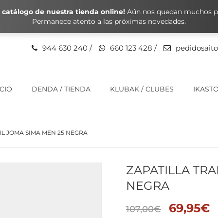
catálogo de nuestra tienda online!
Aún nos quedan muchos pr
Permanece atento a las próximas novedades.
944 630 240
/
660 123 428
/
pedidosait
ICIO
DENDA / TIENDA
KLUBAK / CLUBES
IKASTO
IL JOMA SIMA MEN 25 NEGRA
ZAPATILLA TRA
NEGRA
69,95
€
107,00
€