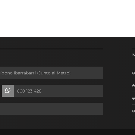
lígono Ibarrabarri (Junto al Metro)
660 123 428