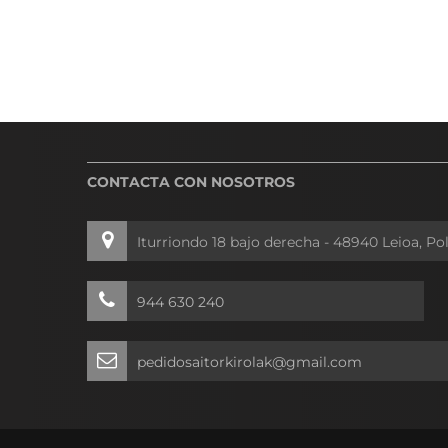
CONTACTA CON NOSOTROS
Iturriondo 18 bajo derecha - 48940 Leioa, Po
944 630 240
pedidosaitorkirolak@gmail.com